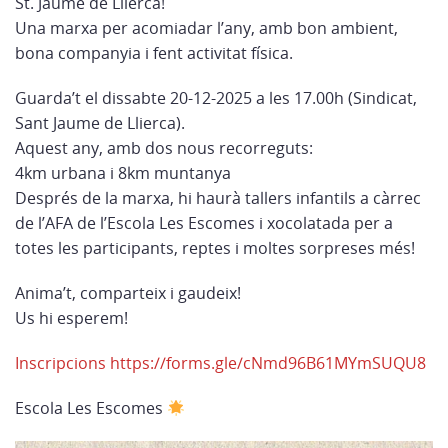
St. Jaume de Llierca!
Una marxa per acomiadar l’any, amb bon ambient,
bona companyia i fent activitat física.
Guarda’t el dissabte 20-12-2025 a les 17.00h (Sindicat,
Sant Jaume de Llierca).
Aquest any, amb dos nous recorreguts:
4km urbana i 8km muntanya
Després de la marxa, hi haurà tallers infantils a càrrec
de l’AFA de l’Escola Les Escomes i xocolatada per a
totes les participants, reptes i moltes sorpreses més!
Anima’t, comparteix i gaudeix!
Us hi esperem!
Inscripcions https://forms.gle/cNmd96B61MYmSUQU8
Escola Les Escomes