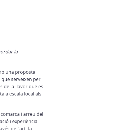
bordar la
amb una proposta
s que serveixen per
s de la llavor que es
ta a escala local als
a comarca i arreu del
ació i experiència
vés de l’art, la