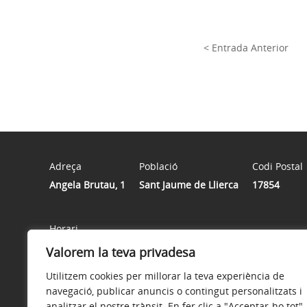
< Entrada Anterior
Adreça
Població
Codi Postal
Angela Brutau, 1
Sant Jaume de Llierca
17854
Horari
Horari de registre de documents: de DILLUNS a DIVENDRES
Valorem la teva privadesa
Utilitzem cookies per millorar la teva experiència de
navegació, publicar anuncis o contingut personalitzats i
analitzar el nostre trànsit. En fer clic a "Acceptar-ho tot",