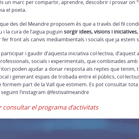
és un marc per compartir, aprendre, descobrir i provar on “to
ia el poeta.
 que des del Meandre proposem és que a través del fil cond
u i la cura de l’aigua puguin
sorgir idees, visions i iniciatives,
er fer front als canvis mediambientals i socials que ja estem 
rticipar i gaudir d’aquesta iniciativa col·lectiva, d’aquest
professionals, socials i experimentals, que combinades amb l
rritori poden ajudar a donar resposta als reptes que tenim, t
it local i generant espais de trobada entre el públics, col·lecti
 formem part de la Vall que estimem. Es pot consultar tota
 seguint l’instagram @festivalmeandre
r consultar el programa d’activitats