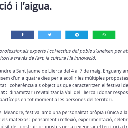
ó i l’aigua.
, professionals experts i col·lectius del poble s’uneixen per a
ori a través de l’art, la cultura i la innovació.
eandre a Sant Jaume de Llierca del 4 al 7 de maig. Enguany 
sem d’un a quatre dies per a acollir les múltiples proposte
t i coherència als objectius que caracteritzen el festival de
sa
t :
dinamitzar i revitalitzar la Vall del Llierca i donar respos
 partíceps en tot moment a les persones del territori.
el Meandre, festival amb una personalitat pròpia i única a l
 els mateixos: pensament i reflexió, experimentació, celebr
òsit de construir propostes per a regenerar el territori a tra