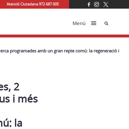
Atenció Ciutadana 972 687 005
Cerca
Menú
 Llierca programades amb un gran repte comú: la regeneració i
es, 2
ius i més
ú: la