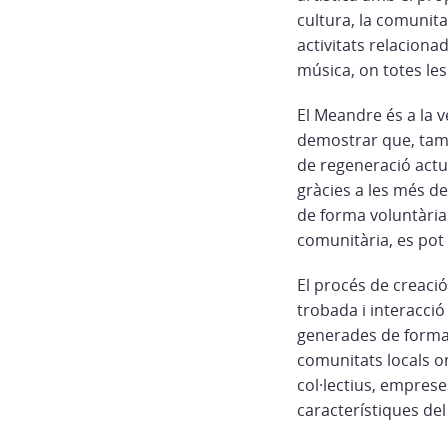
cultura, la comunita
activitats relacionad
música, on totes le
El Meandre és a la v
demostrar que, tamb
de regeneració actua
gràcies a les més de
de forma voluntària
comunitària, es pot 
El procés de creació
trobada i interacció
generades de forma c
comunitats locals on
col·lectius, empreses
característiques del 