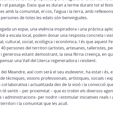
t i el paisatge. Eixos que es duran a terme durant tot el fes
es amb la comunitat, el cos, l’aigua i la terra, amb reflexions, 
s persones de totes les edats són benvingudes.
egada un espai, una vivència inspiradora i una pràctica apli
é a escala local, podem donar una resposta concreta i visib
l, cultural, social, ecològica i econòmica. I és que aquest Fe
 40 persones del territori (artistes, artesanes, talleristes, p
 i generosa estant demostrant, la seva fèrria creença, en q
pensar una Vall del Llierca regeneradora i resilient.
 del Meandre, així com serà el seu esdevenir, ha estat i és, e
 de tècniques, visions professionals, artístiques, socials i e
ol·laborativa i actualitzada des de la visió i la convicció que
 té sentit – per proximitat – que es trobin els diversos agen
 i administracions- per nodrir i estimular iniciatives reals i 
territori i la comunitat que les acull.