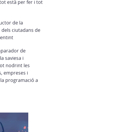
t està per fer i tot
uctor de la
dels ciutadans de
sentint
 aparador de
a saviesa i
ot nodrint les
us, empreses i
 la programació a