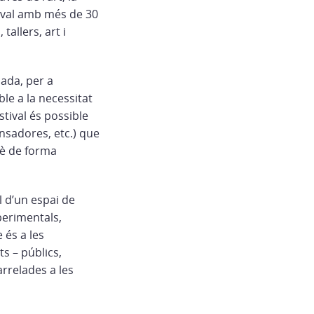
tival amb més de 30
tallers, art i
cada, per a
le a la necessitat
stival és possible
ensadores, etc.) que
uè de forma
l d’un espai de
xperimentals,
 és a les
ts – públics,
arrelades a les