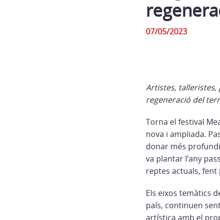
regeneraci
07/05/2023
Artistes, talleristes
regeneració del territ
Torna el festival M
nova i ampliada. Pas
donar més profundita
va plantar l’any pas
reptes actuals, fent
Els eixos temàtics d
país, continuen sent
artística amb el prop