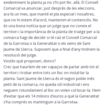
evidentment la planta ja no s’hi pot fer, allà. El Consell
Comarcal va anunciar, just després de les eleccions,
ara fa un mes, que manté el pla especial i nosaltres,
que no hi estem d’acord, mantenim el contenciós. No
és una bona notícia que un jutge que no coneix el
territori i la importància de la planta de triatge per a la
comarca hagi de decidir si té raó el Consell Comarcal
de la Garrotxa o la Generalitat o els veïns de Sant
Jaume de Llierca. Suposem que a final d’any tindrem la
resolució del jutge.
Vostès què proposen, doncs?
Crec que hauríem de ser capaços de parlar amb tot el
territori i trobar entre tots un lloc on instal·lar la
planta. Sant Jaume de Llierca és el segon poble més
petit de la comarca, no queda sòl industrial i ens
neguem rotundament al lloc on volen col·locar-la. Hem
d’evitar que els 14 milions d’euros a què la Generalitat
s’ha comprès es mantinguin a la Garrotxa.