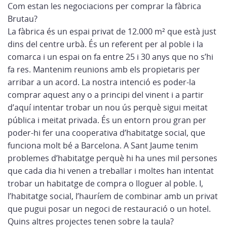
Com estan les negociacions per comprar la fàbrica
Brutau?
La fàbrica és un espai privat de 12.000 m² que està just
dins del centre urbà. És un referent per al poble i la
comarca i un espai on fa entre 25 i 30 anys que no s’hi
fa res. Mantenim reunions amb els propietaris per
arribar a un acord. La nostra intenció es poder-la
comprar aquest any o a principi del vinent i a partir
d’aquí intentar trobar un nou ús perquè sigui meitat
pública i meitat privada. És un entorn prou gran per
poder-hi fer una cooperativa d’habitatge social, que
funciona molt bé a Barcelona. A Sant Jaume tenim
problemes d’habitatge perquè hi ha unes mil persones
que cada dia hi venen a treballar i moltes han intentat
trobar un habitatge de compra o lloguer al poble. I,
l’habitatge social, l’hauríem de combinar amb un privat
que pugui posar un negoci de restauració o un hotel.
Quins altres projectes tenen sobre la taula?