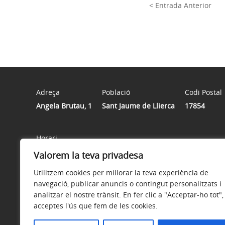
< Entrada Anterior
Adreça
Població
Codi Postal
Angela Brutau, 1
Sant Jaume de Llierca
17854
Horari
Horari de registre de documents: de DILLUNS a DIVENDRES
Valorem la teva privadesa
Utilitzem cookies per millorar la teva experiència de
navegació, publicar anuncis o contingut personalitzats i
analitzar el nostre trànsit. En fer clic a "Acceptar-ho tot",
acceptes l'ús que fem de les cookies.
Avís legal
Política de privacitat
Accessibilitat