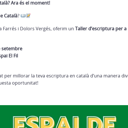
talà? Ara és el moment!
de Català
?
a Farrés i Dolors Vergés, oferim un
Taller d’escriptura per a
de setembre
pai El Fil
 per millorar la teva escriptura en català d’una manera dive
uesta oportunitat!