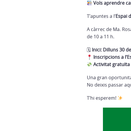
Vols aprendre ca
T’apuntes a l’
Espai 
A càrrec de Ma. Ros
de 10 a 11 h.
🗓
Inici: Dilluns 30 
Inscripcions a l’Es
Activitat gratuïta
Una gran oportunitat
No deixis passar aq
T’hi esperem!