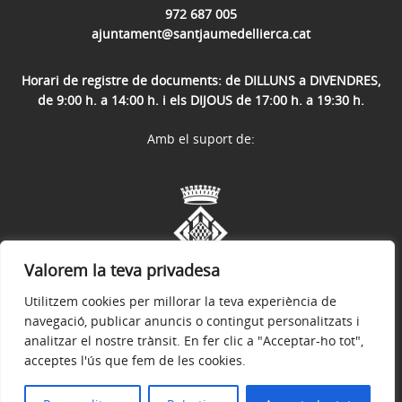
972 687 005
ajuntament@santjaumedellierca.cat
Horari de registre de documents: de DILLUNS a DIVENDRES,
de 9:00 h. a 14:00 h. i els DIJOUS de 17:00 h. a 19:30 h.
Amb el suport de:
Valorem la teva privadesa
Utilitzem cookies per millorar la teva experiència de
navegació, publicar anuncis o contingut personalitzats i
analitzar el nostre trànsit. En fer clic a "Acceptar-ho tot",
acceptes l'ús que fem de les cookies.
Avís legal
Política de privacitat
Accessibilitat
© 2026
Web oficial de l'Ajuntament de Sant Jaume de Llierca