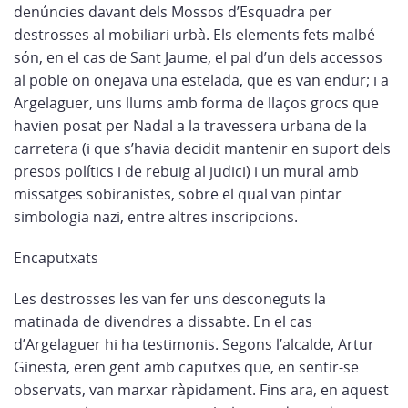
denúncies davant dels Mossos d’Esquadra per
destrosses al mobiliari urbà. Els elements fets malbé
són, en el cas de Sant Jaume, el pal d’un dels accessos
al poble on onejava una estelada, que es van endur; i a
Argelaguer, uns llums amb forma de llaços grocs que
havien posat per Nadal a la travessera urbana de la
carretera (i que s’havia decidit mantenir en suport dels
presos polítics i de rebuig al judici) i un mural amb
missatges sobiranistes, sobre el qual van pintar
simbologia nazi, entre altres inscripcions.
Encaputxats
Les destrosses les van fer uns desconeguts la
matinada de divendres a dissabte. En el cas
d’Argelaguer hi ha testimonis. Segons l’alcalde, Artur
Ginesta, eren gent amb caputxes que, en sentir-se
observats, van marxar ràpidament. Fins ara, en aquest