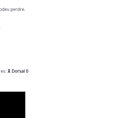
odeu perdre.
-
res: 🎗
Dorsal 0