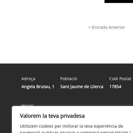
< Entrada Anterior
Adreça
Població
Codi Postal
Angela Brutau, 1
Sant Jaume de Llierca
17854
Horari
Horari de registre de documents: de DILLUNS a DIVENDRES
Valorem la teva privadesa
Utilitzem cookies per millorar la teva experiència de
navegació, publicar anuncis o contingut personalitzats i