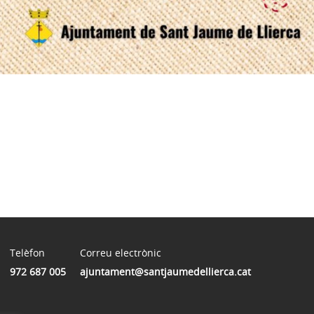
Telèfon
Correu electrònic
972 687 005
ajuntament@santjaumedellierca.cat