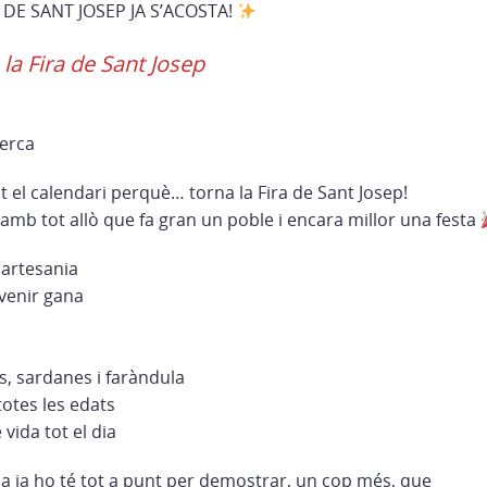
 DE SANT JOSEP JA S’ACOSTA!
la Fira de Sant Josep
ierca
 el calendari perquè… torna la Fira de Sant Josep!
 amb tot allò que fa gran un poble i encara millor una festa
i artesania
venir gana
, sardanes i faràndula
otes les edats
 vida tot el dia
ca ja ho té tot a punt per demostrar, un cop més, que