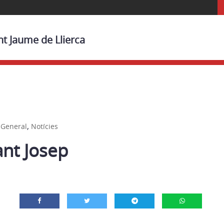
nt Jaume de Llierca
,
,
General
Notícies
ant Josep