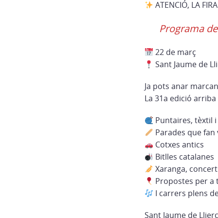
ATENCIÓ, LA FIRA
Programa de 
22 de març
Sant Jaume de Ll
Ja pots anar marcant
La 31a edició arriba
Puntaires, tèxtil 
Parades que fan 
Cotxes antics
Bitlles catalanes
Xaranga, concerts
Propostes per a t
I carrers plens de
Sant Jaume de Llier