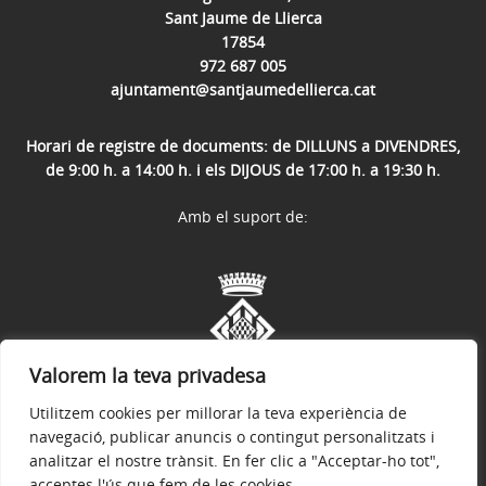
Sant Jaume de Llierca
17854
972 687 005
ajuntament@santjaumedellierca.cat
Horari de registre de documents: de DILLUNS a DIVENDRES,
de 9:00 h. a 14:00 h. i els DIJOUS de 17:00 h. a 19:30 h.
Amb el suport de:
Valorem la teva privadesa
Utilitzem cookies per millorar la teva experiència de
navegació, publicar anuncis o contingut personalitzats i
analitzar el nostre trànsit. En fer clic a "Acceptar-ho tot",
acceptes l'ús que fem de les cookies.