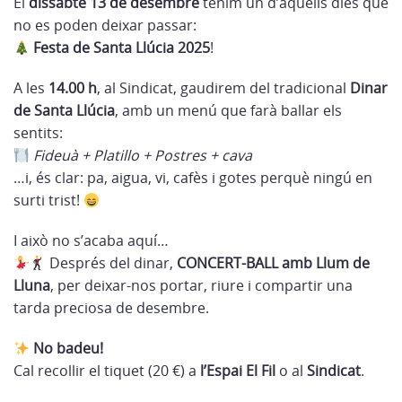
El
dissabte 13 de desembre
tenim un d’aquells dies que
no es poden deixar passar:
Festa de Santa Llúcia 2025
!
A les
14.00 h
, al Sindicat, gaudirem del tradicional
Dinar
de Santa Llúcia
, amb un menú que farà ballar els
sentits:
Fideuà + Platillo + Postres + cava
…i, és clar: pa, aigua, vi, cafès i gotes perquè ningú en
surti trist!
I això no s’acaba aquí…
Després del dinar,
CONCERT-BALL amb Llum de
Lluna
, per deixar-nos portar, riure i compartir una
tarda preciosa de desembre.
No badeu!
Cal recollir el tiquet (20 €) a
l’Espai El Fil
o al
Sindicat
.