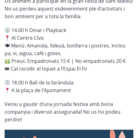
Us animem a participar en la gran Festa de Sant Mateu!
No us perdeu aquest esdeveniment ple d’activitats i
bon ambient per a tota la família.
14.00 h Dinar i Playback
Al Centre Cívic
🍽 Menú: Amanida, fideuà, botifarra i postres. Inclou
pa, vi, aigua, cafè i gotes.
Preus: Empadronats 15 € | No empadronats 20 €
🎟 Cal recollir el tiquet a l’Espai El Fil
18.00 h Ball de la faràndula
A la plaça de l’Ajuntament
Veniu a gaudir d’una jornada festiva amb bona
companyia i diversió assegurada! No us ho podeu
perdre!