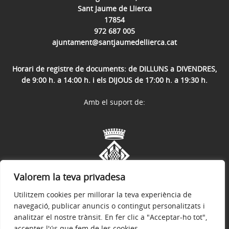
Sant Jaume de Llierca
17854
972 687 005
ajuntament@santjaumedellierca.cat
Horari de registre de documents: de DILLUNS a DIVENDRES,
de 9:00 h. a 14:00 h. i els DIJOUS de 17:00 h. a 19:30 h.
Amb el suport de:
Valorem la teva privadesa
Utilitzem cookies per millorar la teva experiència de
navegació, publicar anuncis o contingut personalitzats i
analitzar el nostre trànsit. En fer clic a "Acceptar-ho tot",
acceptes l'ús que fem de les cookies.