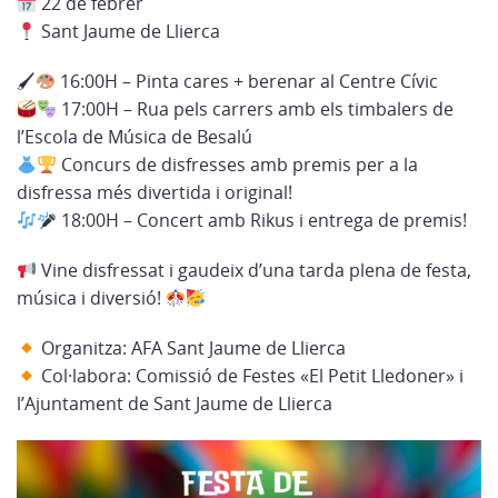
22 de febrer
Sant Jaume de Llierca
🖌
16:00H – Pinta cares + berenar al Centre Cívic
17:00H – Rua pels carrers amb els timbalers de
l’Escola de Música de Besalú
Concurs de disfresses amb premis per a la
disfressa més divertida i original!
18:00H – Concert amb Rikus i entrega de premis!
Vine disfressat i gaudeix d’una tarda plena de festa,
música i diversió!
Organitza: AFA Sant Jaume de Llierca
Col·labora: Comissió de Festes «El Petit Lledoner» i
l’Ajuntament de Sant Jaume de Llierca