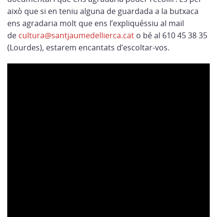
això que si en teniu alguna de guardada a la butxaca
ens agradaria molt que ens l’expliquéssiu al mail
de
cultura@santjaumedellierca.cat
o bé al 610 45 38 35
(Lourdes), estarem encantats d’escoltar-vos.