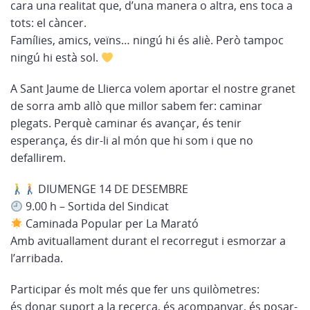
cara una realitat que, d’una manera o altra, ens toca a
tots: el càncer.
Famílies, amics, veïns… ningú hi és aliè. Però tampoc
ningú hi està sol.
A Sant Jaume de Llierca volem aportar el nostre granet
de sorra amb allò que millor sabem fer: caminar
plegats. Perquè caminar és avançar, és tenir
esperança, és dir-li al món que hi som i que no
defallirem.
DIUMENGE 14 DE DESEMBRE
9.00 h – Sortida del Sindicat
Caminada Popular per La Marató
Amb avituallament durant el recorregut i esmorzar a
l’arribada.
Participar és molt més que fer uns quilòmetres:
és donar suport a la recerca, és acompanyar, és posar-