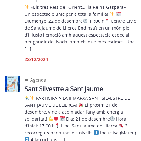
«Els tres Reis de l’Orient…i la Reina Gaspara» –
Un espectacle únic per a tota la família!
Diumenge, 22 de desembre
11:00 h
Centre Cívic
de Sant Jaume de Llierca Endinsa’t en un món ple
d’il·lusió i emoció amb aquest espectacle especial
per gaudir del Nadal amb els que més estimes. Una
[…]
22/12/2024
Agenda
Sant Silvestre a Sant Jaume
PARTICIPA A LA II MARXA SANT SILVESTRE DE
SANT JAUME DE LLIERCA!
El pròxim 21 de
desembre, vine a acomiadar l’any amb energia i
solidaritat!
Dia: 21 de desembre
Hora
d’inici: 17:00 h
Lloc: Sant Jaume de Llierca
3
recorreguts per a tots els nivells:
Inclusiva (Mateu)
4 km urbans […]