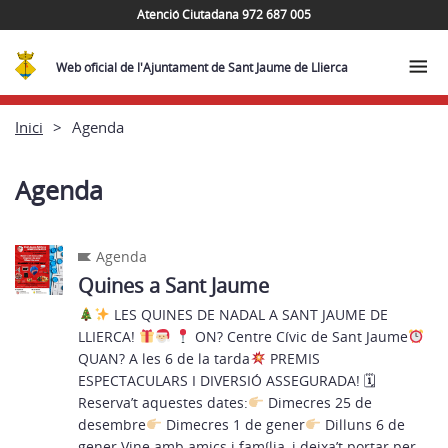
Atenció Ciutadana 972 687 005
Web oficial de l'Ajuntament de Sant Jaume de Llierca
Inici
Agenda
Agenda
Agenda
Quines a Sant Jaume
LES QUINES DE NADAL A SANT JAUME DE
LLIERCA!
ON? Centre Cívic de Sant Jaume
QUAN? A les 6 de la tarda
PREMIS
ESPECTACULARS I DIVERSIÓ ASSEGURADA! 🗓
Reserva’t aquestes dates:
Dimecres 25 de
desembre
Dimecres 1 de gener
Dilluns 6 de
gener Vine amb amics i família, i deixa’t portar per