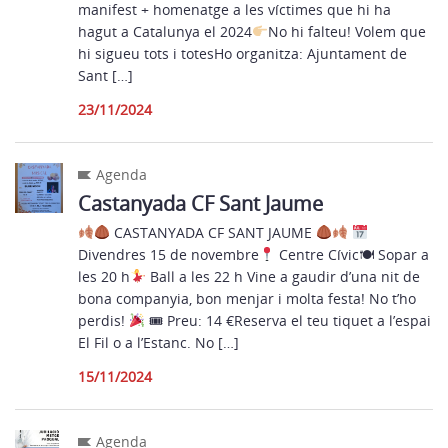
manifest + homenatge a les víctimes que hi ha
hagut a Catalunya el 2024
No hi falteu! Volem que
hi sigueu tots i totesHo organitza: Ajuntament de
Sant […]
23/11/2024
Agenda
Castanyada CF Sant Jaume
CASTANYADA CF SANT JAUME
Divendres 15 de novembre
Centre Cívic🍽 Sopar a
les 20 h
Ball a les 22 h Vine a gaudir d’una nit de
bona companyia, bon menjar i molta festa! No t’ho
perdis!
🎟 Preu: 14 €Reserva el teu tiquet a l’espai
El Fil o a l’Estanc. No […]
15/11/2024
Agenda