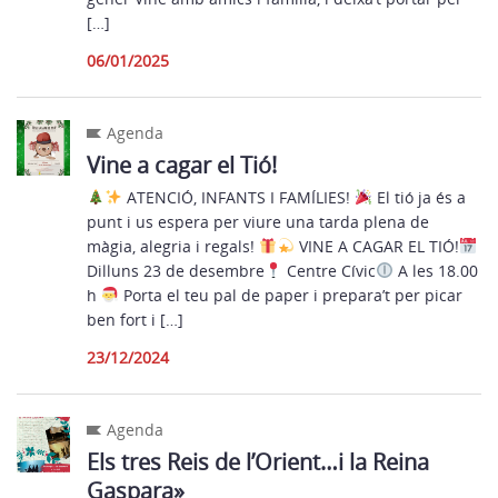
[…]
06/01/2025
Agenda
Vine a cagar el Tió!
ATENCIÓ, INFANTS I FAMÍLIES!
El tió ja és a
punt i us espera per viure una tarda plena de
màgia, alegria i regals!
VINE A CAGAR EL TIÓ!
Dilluns 23 de desembre
Centre Cívic
A les 18.00
h
Porta el teu pal de paper i prepara’t per picar
ben fort i […]
23/12/2024
Agenda
Els tres Reis de l’Orient…i la Reina
Gaspara»