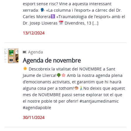
esport sense risc? Vine a aquesta interessant
xerrada:
«La columna i l’esport» a càrrec del Dr.
Carles Morera
«Traumatologia de l’esport» amb el
Dr. Josep Lloveras
Divendres, 13 […]
13/12/2024
Agenda
Agenda de novembre
Descobreix la vitalitat del NOVEMBRE a Sant
Jaume de Llierca!
Amb la nostra agenda plena
d’emocionants activitats, et garantim que hi haurà
alguna cosa per a tothom!
No deixis que aquest
mes de NOVEMBRE passi sense explorar tot el que
el nostre poble té per oferir! #santjaumedinamic
#agendapoble
30/11/2024